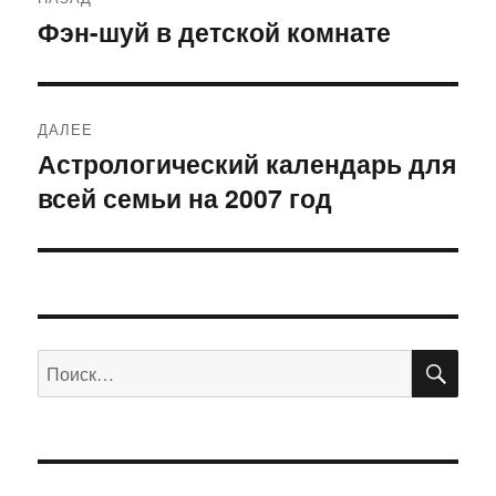
по
Фэн-шуй в детской комнате
Предыдущая
запись:
записям
ДАЛЕЕ
Астрологический календарь для
Следующая
всей семьи на 2007 год
запись:
ПО
Искать: