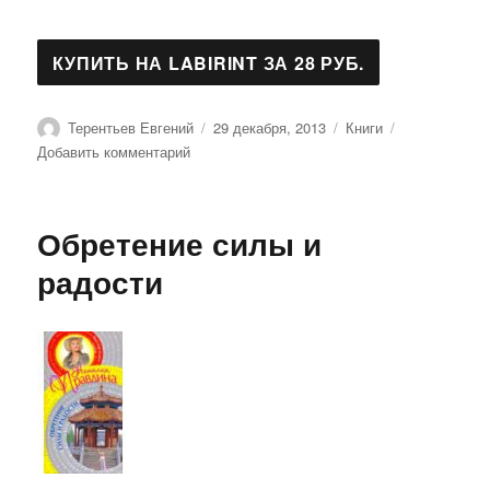
Автор
Опубликовано
Рубрики
Терентьев Евгений
29 декабря, 2013
Книги
к
Добавить комментарий
записи
Рак:
Магический
Обретение силы и
гороскоп
на
радости
2007
год