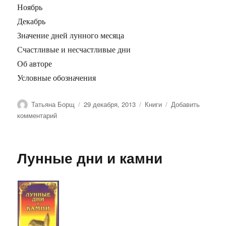
Ноябрь
Декабрь
Значение дней лунного месяца
Счастливые и несчастливые дни
Об авторе
Условные обозначения
Автор
Опубликовано
Рубрики
Татьяна Борщ
29 декабря, 2013
Книги
Добавить
к
комментарий
записи
Весы.
Гороскоп
Лунные дни и камни
на
2016
год