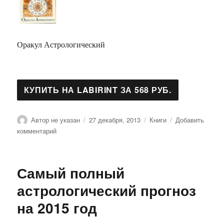
Оракул Астрологический
Автор
Опубликовано
Рубрики
Автор не указан
27 декабря, 2013
Книги
Добавить
к
комментарий
записи
Оракул
Астрологический
Самый полный
астрологический прогноз
на 2015 год