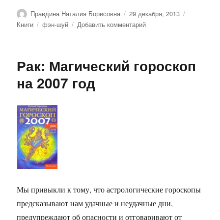
Автор
Опубликовано
Рубрики
Правдина Наталия Борисовна
29 декабря, 2013
Метки
к
Книги
фэн-шуй
Добавить комментарий
записи
Аффирмации
и
Рак: Магический гороскоп
талисманы
привлекающие
на 2007 год
Любовь:
Сборник
(+CD)
Мы привыкли к тому, что астрологические гороскопы
предсказывают нам удачные и неудачные дни,
предупреждают об опасности и отговаривают от