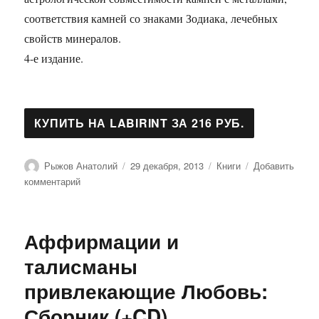
соответствия камней со знаками Зодиака, лечебных
свойств минералов.
4-е издание.
Автор
Опубликовано
Рубрики
Рыжов Анатолий
29 декабря, 2013
Книги
Добавить
к
комментарий
записи
Лунные
дни
Аффирмации и
и
камни
талисманы
привлекающие Любовь:
Сборник (+CD)