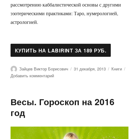
рассмотрению каббалистической основы с другими
эзотерическими практиками: Таро, нумерологией,
астрологией.
Автор
Опубликовано
Рубрики
Зайцев Виктор Борисович
31 декабря, 2013
Книги
к
Добавить комментарий
записи
Каббала.
Древнейшая
Весы. Гороскоп на 2016
система
магических
год
знаний.
От
теории
к