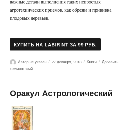
важные детали выполнения таких непростых
агротехнических приемов, как обрезка и прививка
плодовых деревьев.
Автор
Опубликовано
Рубрики
Автор не указан
27 декабря, 2013
Книги
Добавить
к
комментарий
записи
Луна
над
Оракул Астрологический
грядками
2006-
2007
(+
открытка)