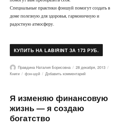
Специальные практики фэншуй помогут создать в
доме полезную для здоровья, гармоничную и
радостную атмосферу.
Автор
Опубликовано
Рубрики
Правдина Наталия Борисовна
28 декабря, 2013
Метки
к
Книги
фэн-шуй
Добавить комментарий
записи
Обретение
силы
Я изменяю финансовую
и
радости
жизнь — я создаю
богатство