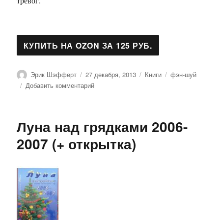
тревог.
Автор
Опубликовано
Рубрики
Метки
Эрик Шэфферт
27 декабря, 2013
Книги
фэн-шуй
к
Добавить комментарий
записи
Я
изменяю
Луна над грядками 2006-
финансовую
жизнь
2007 (+ открытка)
—
я
создаю
богатство