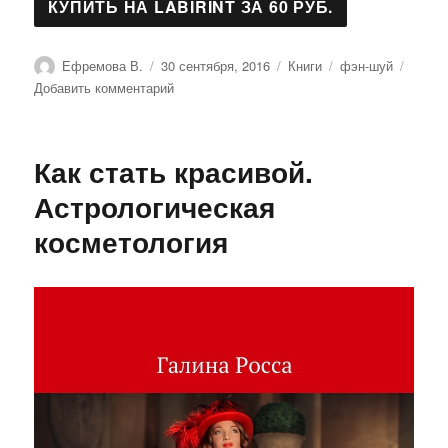
Автор
Опубликовано
Рубрики
Метки
Ефремова В.
30 сентября, 2016
Книги
фэн-шуй
к
Добавить комментарий
записи
Фен-
Шуй
Как стать красивой.
для
женщин
Астрологическая
косметология