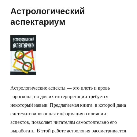
мудрости
Астрологический
с
Востока.
аспектариум
Знакомство
с
великими
религиями
Астрологические аспекты — это плоть и кровь
гороскопа, но для их интерпретации требуется
некоторый навык. Предлагаемая книга, в которой дана
систематизированная информация о влиянии
аспектов, позволяет читателям самостоятельно его
выработать. В этой работе астрология рассматривается