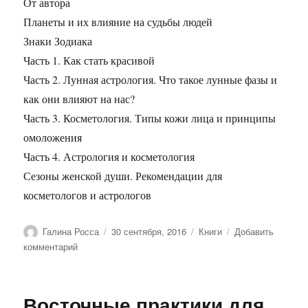
От автора
Планеты и их влияние на судьбы людей
Знаки Зодиака
Часть 1. Как стать красивой
Часть 2. Лунная астрология. Что такое лунные фазы и
как они влияют на нас?
Часть 3. Косметология. Типы кожи лица и принципы
омоложения
Часть 4. Астрология и косметология
Сезоны женской души. Рекомендации для
косметологов и астрологов
Автор
Опубликовано
Рубрики
Галина Росса
30 сентября, 2016
Книги
Добавить
к
комментарий
записи
Как
стать
Восточные практики для
красивой.