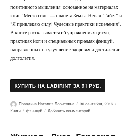
позитивного мышления, основанное на материалах
книг "Место силы — планета Земля. Непал, Тибет" и
"Я привлекаю силу! Чудесные практики исцеления".
В книге рассказывается об упражнениях цигун,
практиках йоги и специальных приемах фэншуй,
направленных на улучшение здоровья и достижение
долголетия.
Автор
Опубликовано
Рубрики
Правдина Наталия Борисовна
30 сентября, 2016
Метки
к
Книги
фэн-шуй
Добавить комментарий
записи
Восточные
практики
для