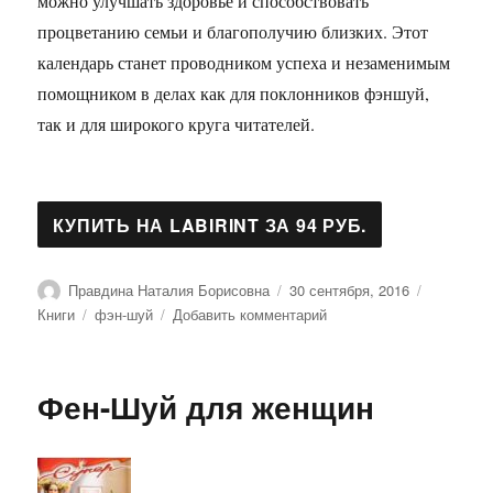
можно улучшать здоровье и способствовать
процветанию семьи и благополучию близких. Этот
календарь станет проводником успеха и незаменимым
помощником в делах как для поклонников фэншуй,
так и для широкого круга читателей.
Автор
Опубликовано
Рубрики
Правдина Наталия Борисовна
30 сентября, 2016
Метки
к
Книги
фэн-шуй
Добавить комментарий
записи
Ежедневный
календарь
Фен-Шуй для женщин
фэншуй
2010
год