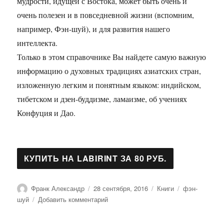
мудрости, идущей с Востока, может быть очень и
очень полезен и в повседневной жизни (вспомним,
например, Фэн-шуй), и для развития нашего
интеллекта.
Только в этом справочнике Вы найдете самую важную
информацию о духовных традициях азиатских стран,
изложенную легким и понятным языком: индийском,
тибетском и дзен-буддизме, ламаизме, об учениях
Конфуция и Дао.
Автор
Опубликовано
Рубрики
Метки
Франк Александр
28 сентября, 2016
Книги
фэн-
к
шуй
Добавить комментарий
записи
Свет