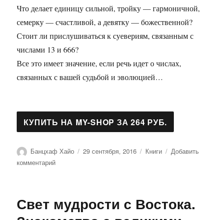
Что делает единицу сильной, тройку — гармоничной,
семерку — счастливой, а девятку — божественной?
Стоит ли прислушиваться к суевериям, связанным с
числами 13 и 666?
Все это имеет значение, если речь идет о числах,
связанных с вашей судьбой и эволюцией…
Автор
Опубликовано
Рубрики
Банцхаф Хайо
29 сентября, 2016
Книги
Добавить
к
комментарий
записи
Математика
и
Свет мудрости с Востока.
Душа.
Числовой