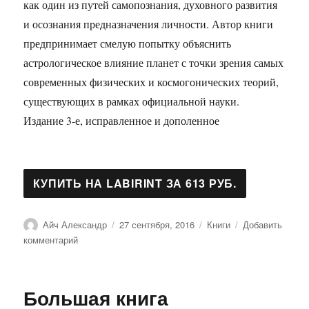
как один из путей самопознания, духовного развития
и осознания предназначения личности. Автор книги
предпринимает смелую попытку объяснить
астрологическое влияние планет с точки зрения самых
современных физических и космогонических теорий,
существующих в рамках официальной науки.
Издание 3-е, исправленное и дополенное
Автор
Опубликовано
Рубрики
Айч Александр
27 сентября, 2016
Книги
Добавить
к
комментарий
записи
Астрологический
аспектариум
Большая книга