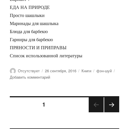
ЕДА НА ПРИРОДЕ
Просто шашлыки
Маринады для шашлыка
Блюда для барбекю
Гарниры для барбекю
ПРЯНОСТИ И ПРИПРАВЫ
Список использованной литературы
Автор
Опубликовано
Рубрики
Метки
Отсутствует
26 сентября, 2016
Книги
фэн-шуй
к
Добавить комментарий
записи
Кулинарная
книга
Навигация
холостяка
СТРАНИЦА
1
СЛЕД
по
УЮЩ
АЯ