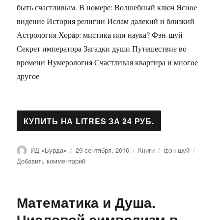
быть счастливым. В номере: Волшебный ключ Ясное
видение История религии Ислам далекий и близкий
Астрология Хорар: мистика или наука? Фэн-шуй
Секрет императора Загадки души Путешествие во
времени Нумерология Счастливая квартира и многое
другое
Автор
Опубликовано
Рубрики
Метки
ИД «Бурда»
29 сентября, 2016
Книги
фэн-шуй
к
Добавить комментарий
записи
Журнал
«Лиза.
Математика и Душа.
Гороскоп»
№10/2015
Числовой символизм в