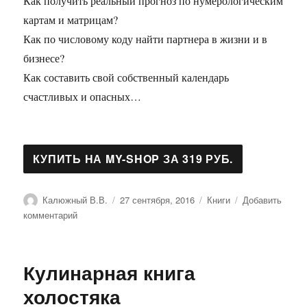
Как получить реальный прогноз по нумерологическим
картам и матрицам?
Как по числовому коду найти партнера в жизни и в
бизнесе?
Как составить свой собственный календарь
счастливых и опасных…
Автор
Опубликовано
Рубрики
Калюжный В.В.
27 сентября, 2016
Книги
Добавить
к
комментарий
записи
Большая
книга
Кулинарная книга
нумерологии
холостяка