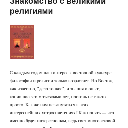
Знакомство с великими
символизм
религиями
в
магии,
астрологии
и
психологии
С каждым годом наш интерес к восточной культуре,
философии и религии только возрастает. Но Восток,
как известно, "дело тонкое", и знания и опыт,
копившиеся там тысячами лет, постичь не так-то
просто. Как же нам не запутаться в этих
интереснейших хитросплетениях? Как понять — что
именно будет интересно нам, ведь свет многовековой