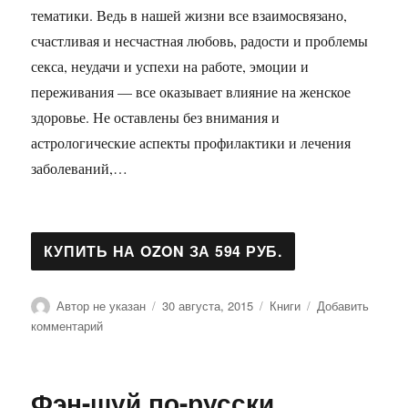
тематики. Ведь в нашей жизни все взаимосвязано,
счастливая и несчастная любовь, радости и проблемы
секса, неудачи и успехи на работе, эмоции и
переживания — все оказывает влияние на женское
здоровье. Не оставлены без внимания и
астрологические аспекты профилактики и лечения
заболеваний,…
Автор
Опубликовано
Рубрики
Автор не указан
30 августа, 2015
Книги
Добавить
к
комментарий
записи
Здоровье
женщины
Фэн-шуй по-русски.