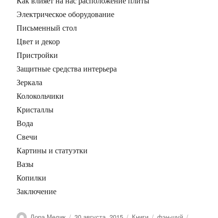
Как влияет на нас расположение плиты
Электрическое оборудование
Письменный стол
Цвет и декор
Пристройки
Защитные средства интерьера
Зеркала
Колокольчики
Кристаллы
Вода
Свечи
Картины и статуэтки
Вазы
Копилки
Заключение
Автор
Опубликовано
Рубрики
Метки
Лора Мелик
30 августа, 2015
Книги
фэн-шуй