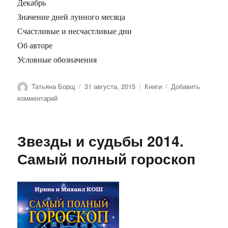
Декабрь
Значение дней лунного месяца
Счастливые и несчастливые дни
Об авторе
Условные обозначения
Автор
Опубликовано
Рубрики
Татьяна Борщ
31 августа, 2015
Книги
Добавить
к
комментарий
записи
Рыбы.
Гороскоп
Звезды и судьбы 2014.
на
2016
Самый полный гороскоп
год