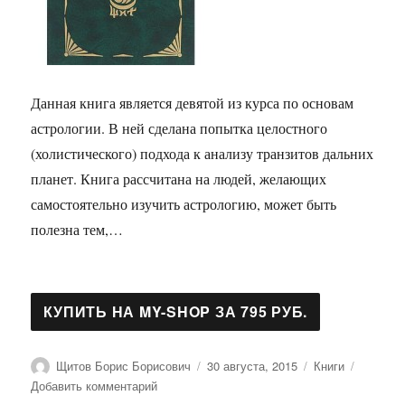
Данная книга является девятой из курса по основам
астрологии. В ней сделана попытка целостного
(холистического) подхода к анализу транзитов дальних
планет. Книга рассчитана на людей, желающих
самостоятельно изучить астрологию, может быть
полезна тем,…
Автор
Опубликовано
Рубрики
Щитов Борис Борисович
30 августа, 2015
Книги
к
Добавить комментарий
записи