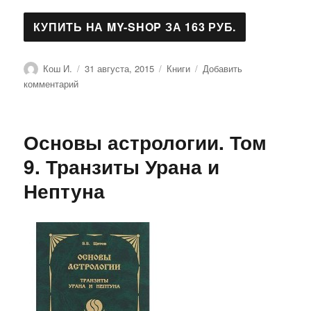
Автор
Опубликовано
Рубрики
Кош И.
31 августа, 2015
Книги
Добавить
к
комментарий
записи
Звезды
и
Основы астрологии. Том
судьбы
2014.
9. Транзиты Урана и
Самый
Нептуна
полный
гороскоп