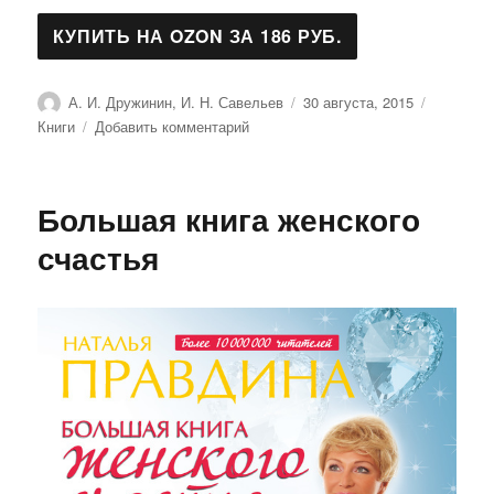
Автор
Опубликовано
Рубрики
А. И. Дружинин, И. Н. Савельев
30 августа, 2015
к
Книги
Добавить комментарий
записи
Ноутбук
для
Большая книга женского
всей
семьи
счастья