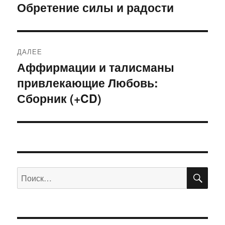
по
Обретение силы и радости
Предыдущая
запись:
записям
ДАЛЕЕ
Аффирмации и талисманы
Следующая
привлекающие Любовь:
запись:
Сборник (+CD)
ПО
Искать: