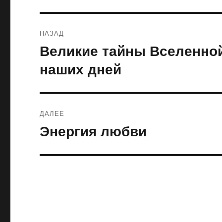
Навигация
НАЗАД
по
Великие тайны Вселенной
Предыдущая
запись:
записям
наших дней
ДАЛЕЕ
Энергия любви
Следующая
запись: