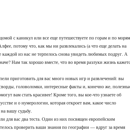
домой с каникул или все еще путешествуете по горам и по моря
лфее, потому что, как мы ни развлекались (а что еще делать на
же каждой из нас не терпелось снова увидеть любимых подруг. А
наче? Нам так хорошо вместе, что во время разлуки жизнь кажет
спели приготовить для вас много новых игр и развлечений: вы
ссворды, головоломки, интересные факты и, конечно же, полезны
могут вам стать красивее! Кроме того, вы кое-что узнаете об
сстве и о нумерологии, которая откроет вам, какое число
 на вашу судьбу.
и для вас два теста. Один из них посвящен европейским
отелось проверить ваши знания по географии — вдруг за время