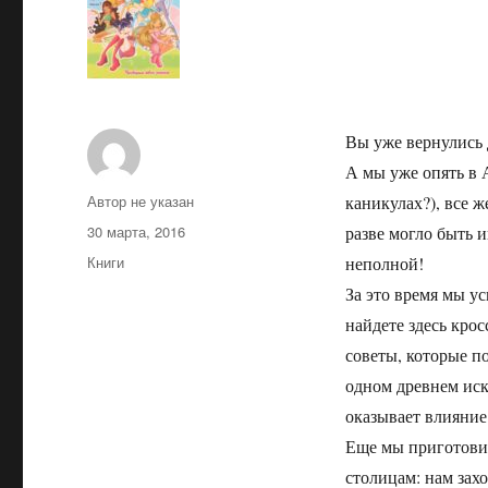
Вы уже вернулись 
А мы уже опять в А
Автор
Автор не указан
каникулах?), все 
Опубликовано
30 марта, 2016
разве могло быть и
Рубрики
Книги
неполной!
За это время мы у
найдете здесь кро
советы, которые по
одном древнем иску
оказывает влияние
Еще мы приготовил
столицам: нам зах