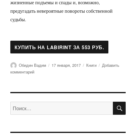
жизненные подъемы и спады и, возможно,
предугадать невероятные повороты собственной
судьбы.
Автор
Опубликовано
Рубрики
Обидин Вадим
17 января, 2017
Книги
Добавить
к
комментарий
записи
Звездный
закон.
Сокровище
ПО
за
Искать:
семью
печатями.
Книга
1