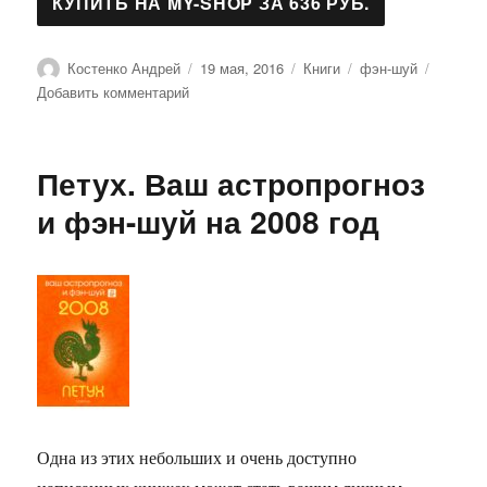
Автор
Опубликовано
Рубрики
Метки
Костенко Андрей
19 мая, 2016
Книги
фэн-шуй
к
Добавить комментарий
записи
Традиционный
китайский
Петух. Ваш астропрогноз
календарь
и
и фэн-шуй на 2008 год
его
применение
в
метафизических
искусствах
Одна из этих небольших и очень доступно