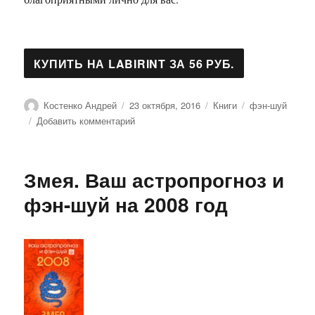
Автор
Опубликовано
Рубрики
Метки
Костенко Андрей
23 октября, 2016
Книги
фэн-шуй
к
Добавить комментарий
записи
Крыса.
Ваш
Змея. Ваш астропрогноз и
астропрогноз
и
фэн-шуй на 2008 год
фэн-
шуй
на
2008
год