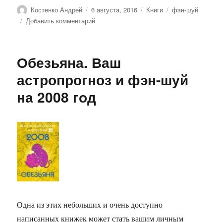
Автор
Опубликовано
Рубрики
Метки
Костенко Андрей
6 августа, 2016
Книги
фэн-шуй
к
Добавить комментарий
записи
Талисманы
и
Обезьяна. Ваш
амулеты
Фэн-
астропрогноз и фэн-шуй
Шуй
на 2008 год
Одна из этих небольших и очень доступно
написанных книжек может стать вашим личным