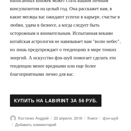
написанных книжек может стать вашим личным
консультантом на целый год. Она расскажет вам, в
какие месяцы вас ожидают успехи в карьере, счастье в
любви, удача в бизнесе, а когда следует быть
осторожным и внимательным. Испытанная веками
китайская астрология не навязывает вам "волю небес",
но лишь предупреждает о тенденциях в мире тонких
энергий. А искусство фэн-шуй помогает сделать эти
тенденции менее вредными или еще более
благоприятными лично для вас.
Автор
Опубликовано
Рубрики
Метки
Костенко Андрей
23 апреля, 2016
Книги
фэн-шуй
к
Добавить комментарий
записи