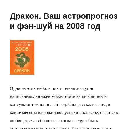
Обезьяна.
Ваш
Дракон. Ваш астропрогноз
астропрогноз
и
и фэн-шуй на 2008 год
фэн-
шуй
на
2008
год
Одна из этих небольших и очень доступно
написанных книжек может стать вашим личным
консультантом на целый год. Она расскажет вам, в
какие месяцы вас ожидают успехи в карьере, счастье в
любви, удача в бизнесе, а когда следует быть
осторожным и внимательным. Испытанная веками