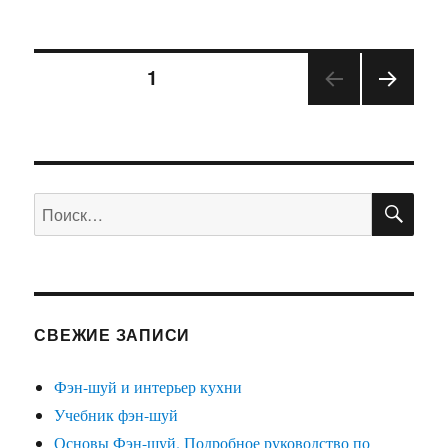
записи
Ваш
гороскоп
Навигация
и
СТРАНИЦА
1
фэн-
шуй
СЛЕД
по
2015
УЮЩ
АЯ
записям
СТРА
НИЦ
ПО
Искать:
А
СВЕЖИЕ ЗАПИСИ
Фэн-шуй и интерьер кухни
Учебник фэн-шуй
Основы Фэн-шуй. Подробное руководство по