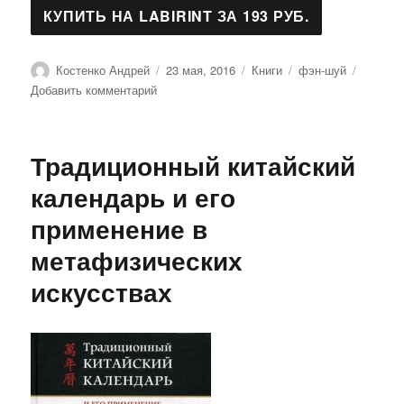
Автор
Опубликовано
Рубрики
Метки
Костенко Андрей
23 мая, 2016
Книги
фэн-шуй
к
Добавить комментарий
записи
Календарь
фэн-
Традиционный китайский
шуй
2008
календарь и его
с
применение в
астропрогнозами
по
метафизических
методу
Лиллиан
искусствах
Ту