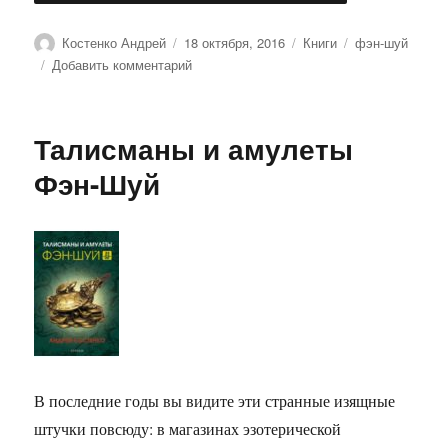
Автор
Опубликовано
Рубрики
Метки
Костенко Андрей
18 октября, 2016
Книги
фэн-шуй
к
Добавить комментарий
записи
Змея.
Ваш
Талисманы и амулеты
астропрогноз
и
Фэн-Шуй
фэн-
шуй
на
2008
год
В последние годы вы видите эти странные изящные
штучки повсюду: в магазинах эзотерической