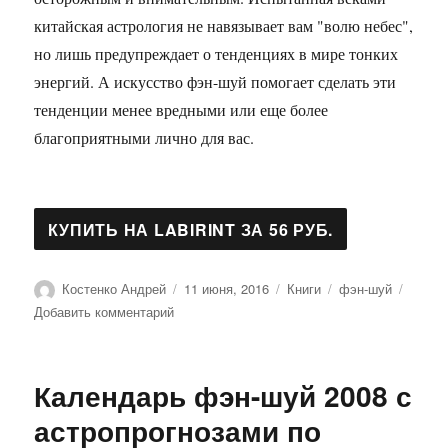
китайская астрология не навязывает вам "волю небес",
но лишь предупреждает о тенденциях в мире тонких
энергий. А искусство фэн-шуй помогает сделать эти
тенденции менее вредными или еще более
благоприятными лично для вас.
Автор
Опубликовано
Рубрики
Метки
Костенко Андрей
11 июня, 2016
Книги
фэн-шуй
к
Добавить комментарий
записи
Дракон.
Ваш
Календарь фэн-шуй 2008 с
астропрогноз
и
астропрогнозами по
фэн-