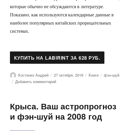
которые обычно не обсуждаются в литературе.
Показано, как используются календарные данные в
наиболее популярных китайских прорицательных
системах.
Автор
Опубликовано
Рубрики
Метки
Костенко Андрей
27 октября, 2016
Книги
фэн-шуй
к
Добавить комментарий
записи
Традиционный
китайский
Крыса. Ваш астропрогноз
календарь
и
и фэн-шуй на 2008 год
его
применение
в