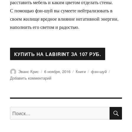
расставить мебель и каким цветом отделать стены.
С помощью фэн-шуй вы сумеете нейтрализовать в
своем жилище вредное влияние негативной энергии,
наполнить его светом и радостью.
Автор
Опубликовано
Рубрики
Метки
Эванс Крис
6 ноября, 2016
Книги
фэн-шуй
к
Добавить комментарий
записи
Фэн-
шуй.
Практические
ПО
советы
Искать:
на
все
случаи