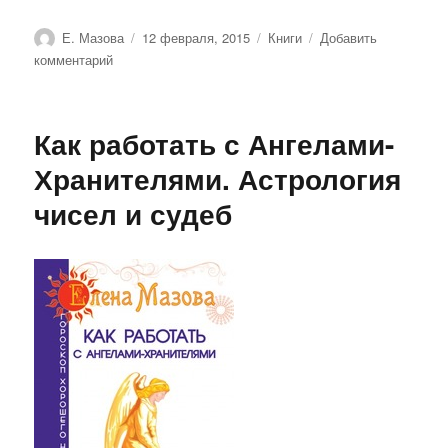
Автор
Опубликовано
Рубрики
Е. Мазова
12 февраля, 2015
Книги
Добавить
к
комментарий
записи
Гороскоп
удачи.
Как работать с Ангелами-
Практическая
астрология
Хранителями. Астрология
на
чисел и судеб
каждый
день