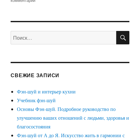
комментарий
записи
Как
работать
с
ПО
Ангелами-
Искать:
Хранителями.
Астрология
чисел
и
судеб
СВЕЖИЕ ЗАПИСИ
Фэн-шуй и интерьер кухни
Учебник фэн-шуй
Основы Фэн-шуй. Подробное руководство по
улучшению ваших отношений с людьми, здоровья и
благосостояния
Фэн-шуй от А до Я. Искусство жить в гармонии с