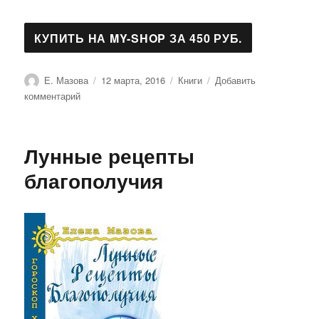
Автор
Опубликовано
Рубрики
Е. Мазова
12 марта, 2016
Книги
Добавить
к
комментарий
записи
Астрологические
рецепты
Лунные рецепты
здоровья
благополучия