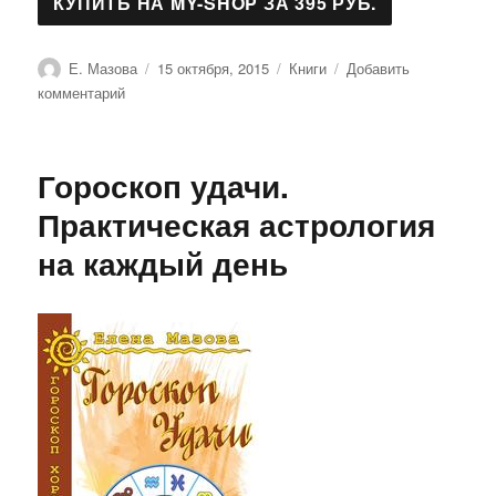
Автор
Опубликовано
Рубрики
Е. Мазова
15 октября, 2015
Книги
Добавить
к
комментарий
записи
Лунные
рецепты
Гороскоп удачи.
благополучия
Практическая астрология
на каждый день