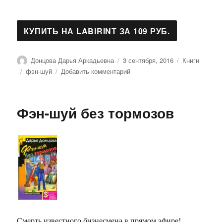
Автор
Опубликовано
Рубрики
Донцова Дарья Аркадьевна
3 сентября, 2016
Книги
Метки
к
фэн-шуй
Добавить комментарий
записи
Фэн-
шуй
Фэн-шуй без тормозов
без
тормозов
Смерть известного бизнесмена в прямом эфире!