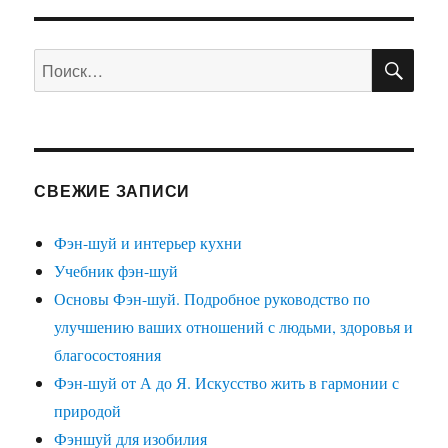
шуй
без
ПО
тормозов.
Искать:
Синий
мопс
счастья
СВЕЖИЕ ЗАПИСИ
Фэн-шуй и интерьер кухни
Учебник фэн-шуй
Основы Фэн-шуй. Подробное руководство по
улучшению ваших отношений с людьми, здоровья и
благосостояния
Фэн-шуй от А до Я. Искусство жить в гармонии с
природой
Фэншуй для изобилия