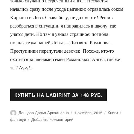
только случайно встреченный ангел. Несчастья
начались сразу после ухода цыганки: отравилась соком
Кирюша и Лиза. Слава богу, не до смерти! Решив
разобраться в ситуации, я направилась в школу, где
учатся дети. Но там я узнала страшное: погибла
полная тезка нашей Лизы — Лизавета Романова.
Преступники перепутали девочек! Похоже, кто-то
охотится за членами семьи Романовых. Ангел, где же
ты? Ау-у!..
Автор
Опубликовано
Рубрики
Метк
Донцова Дарья Аркадьевна
1 октября, 2015
Книги
к
фэн-шуй
Добавить комментарий
записи
Фэн-