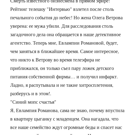
Смерть известного бизнесмена в прямом эфире!
Рейтинг телешоу "Интервью" взлетел после столь
печального события до небес! Но жена Олега Ветрова
уверена: ее мужа убили. Для расследования столь
загадочного дела она обращается в наше детективное
агентство. Теперь мне, Евлампии Романовой, будет,
чем заняться в ближайшее время. Самое интересное,
что никто к Ветрову во время телеэфира не
приближался, он только съел пару ложек детского
питания собственной фирмы… и получил инфаркт.
Ладно, я распутывала и не такие хитросплетения,
разберусь и в этом!.
"Синий мопс счастья"
Я, Евлампия Романова, сама не знаю, почему впустила
в квартиру цыганку с младенцем. Она нагадала, что
все наше семейство ждут огромные беды и спасет нас