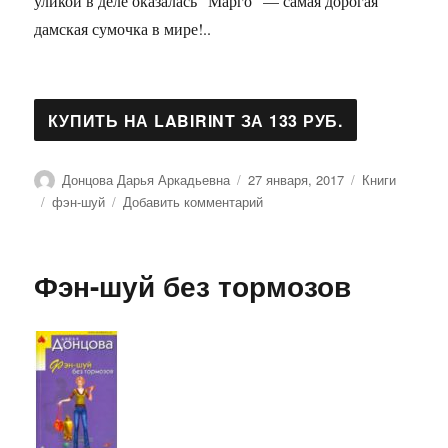
уликой в деле оказалась "Марго" — самая дорогая
дамская сумочка в мире!..
Автор
Опубликовано
Рубрики
Донцова Дарья Аркадьевна
27 января, 2017
Книги
Метки
к
фэн-шуй
Добавить комментарий
записи
Фэн-
шуй
Фэн-шуй без тормозов
без
тормозов
(мяг)