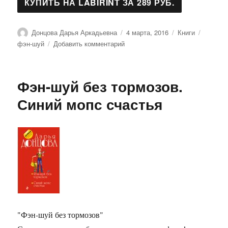
Автор
Опубликовано
Рубрики
Метки
Донцова Дарья Аркадьевна
4 марта, 2016
Книги
к
фэн-шуй
Добавить комментарий
записи
Фэн-
шуй
Фэн-шуй без тормозов.
без
тормозов
Синий мопс счастья
"Фэн-шуй без тормозов"