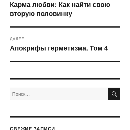
по
Карма любви: Как найти свою
Предыдущая
вторую половинку
запись:
записям
ДАЛЕЕ
Апокрифы герметизма. Том 4
Следующая
запись:
ПО
Искать:
СВЕЖИЕ ЗАПИСИ