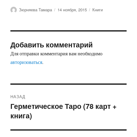
Автор
Опубликовано
Рубрики
Зюрняева Тамара
14 ноября, 2015
Книги
Добавить комментарий
Для отправки комментария вам необходимо
авторизоваться
.
Навигация
НАЗАД
по
Герметическое Таро (78 карт +
Предыдущая
книга)
запись:
записям