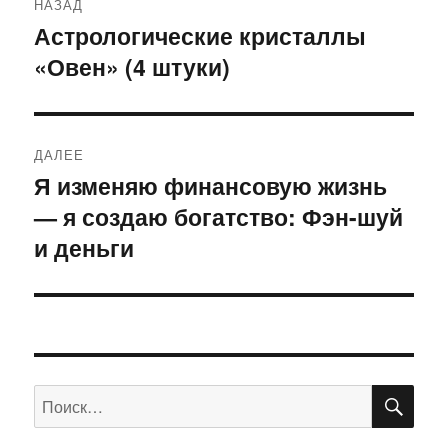
НАЗАД
по
Астрологические кристаллы
Предыдущая
«Овен» (4 штуки)
запись:
записям
ДАЛЕЕ
Я изменяю финансовую жизнь
Следующая
— я создаю богатство: Фэн-шуй
запись:
и деньги
ПО
Искать: