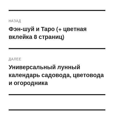
Навигация
НАЗАД
по
Фэн-шуй и Таро (+ цветная
Предыдущая
вклейка 8 страниц)
запись:
записям
ДАЛЕЕ
Универсальный лунный
Следующая
календарь садовода, цветовода
запись:
и огородника