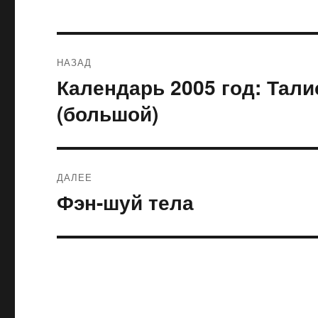
Навигация
НАЗАД
по
Календарь 2005 год: Тал
Предыдущая
запись:
записям
(большой)
ДАЛЕЕ
Фэн-шуй тела
Следующая
запись: