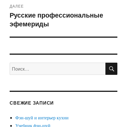
ДАЛЕЕ
Русские профессиональные
Следующая
эфемериды
запись:
ПО
Искать:
СВЕЖИЕ ЗАПИСИ
Фэн-шуй и интерьер кухни
Учебник фэн-шуй