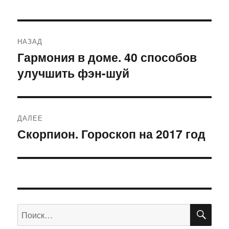
Навигация
НАЗАД
по
Гармония в доме. 40 способов
Предыдущая
улучшить фэн-шуй
запись:
записям
ДАЛЕЕ
Скорпион. Гороскоп на 2017 год
Следующая
запись:
ПО
Искать: