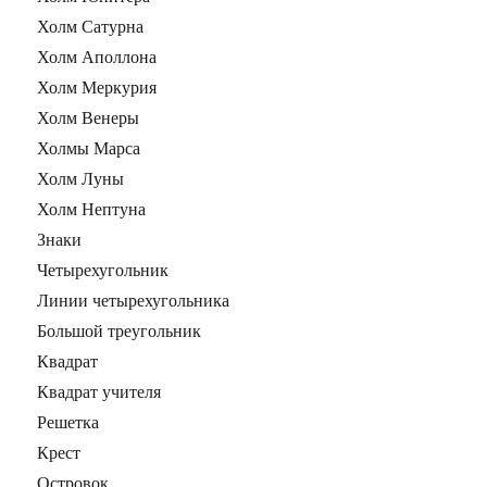
Холм Сатурна
Холм Аполлона
Холм Меркурия
Холм Венеры
Холмы Марса
Холм Луны
Холм Нептуна
Знаки
Четырехугольник
Линии четырехугольника
Большой треугольник
Квадрат
Квадрат учителя
Решетка
Крест
Островок