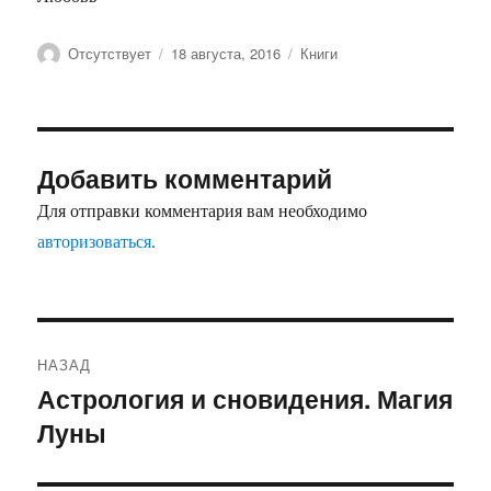
Автор
Опубликовано
Рубрики
Отсутствует
18 августа, 2016
Книги
Добавить комментарий
Для отправки комментария вам необходимо
авторизоваться
.
Навигация
НАЗАД
по
Астрология и сновидения. Магия
Предыдущая
Луны
запись:
записям