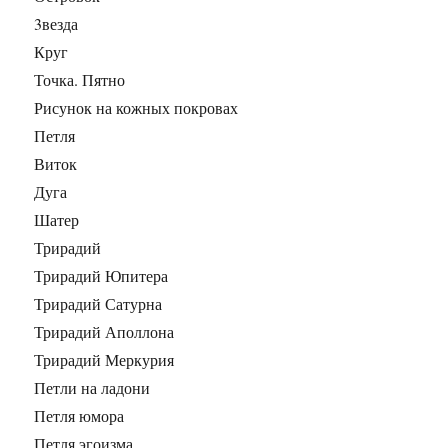
3везда
Круг
Точка. Пятно
Рисунок на кожных покровах
Петля
Виток
Дуга
Шатер
Трирадий
Трирадий Юпитера
Трирадий Сатурна
Трирадий Аполлона
Трирадий Меркурия
Петли на ладони
Петля юмора
Петля эгоизма