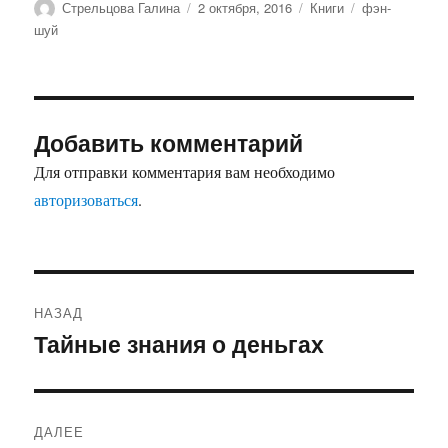
Автор
Опубликовано
Рубрики
Метки
Стрельцова Галина
2 октября, 2016
Книги
фэн-
шуй
Добавить комментарий
Для отправки комментария вам необходимо
авторизоваться
.
Навигация
НАЗАД
по
Тайные знания о деньгах
Предыдущая
запись:
записям
ДАЛЕЕ