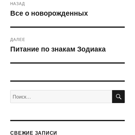
НАЗАД
по
Все о новорожденных
Предыдущая
запись:
записям
ДАЛЕЕ
Питание по знакам Зодиака
Следующая
запись:
ПО
Искать:
СВЕЖИЕ ЗАПИСИ