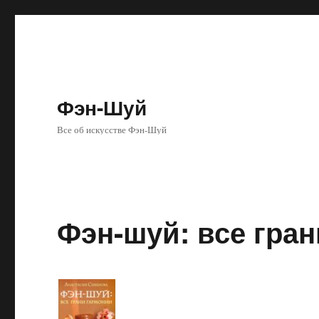
Фэн-Шуй
Все об искусстве Фэн-Шуй
Фэн-шуй: все гра