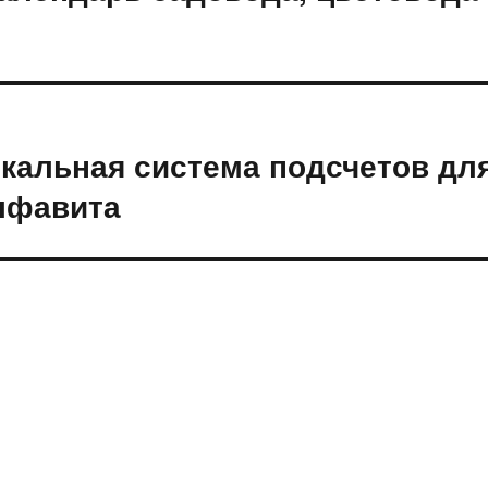
икальная система подсчетов дл
лфавита