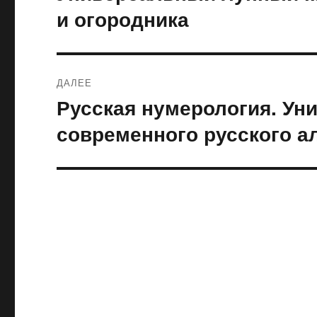
запись:
записям
и огородника
ДАЛЕЕ
Русская нумерология. Ун
Следующая
запись:
современного русского а