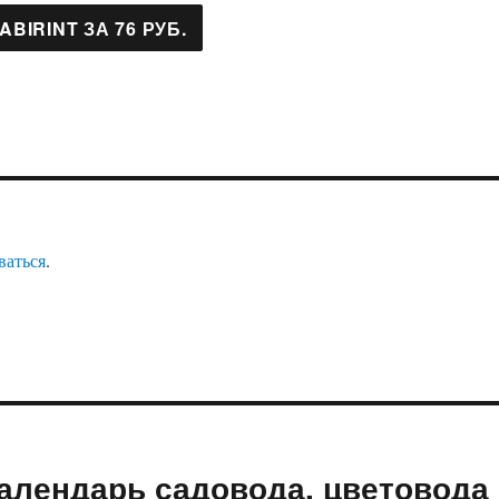
ваться
.
алендарь садовода, цветовода