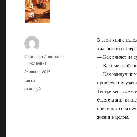
В этой книге изл
диагностики энерг
Автор
Семенова Анастасия
— Как влияет на су
Николаевна
— Какими особенно
Опубликовано
24 июня, 2016
— Как наилучшим 
Рубрики
Книги
привлечения удачи
Метки
фэн-шуй
Теперь вы сможете
будете знать, как
найти для себя неч
жизни в целом.