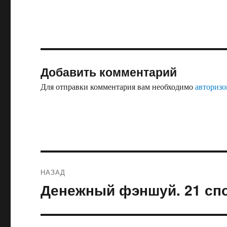
Добавить комментарий
Для отправки комментария вам необходимо
авторизо
Навигация
НАЗАД
по
Денежный фэншуй. 21 спо
Предыдущая
запись:
записям