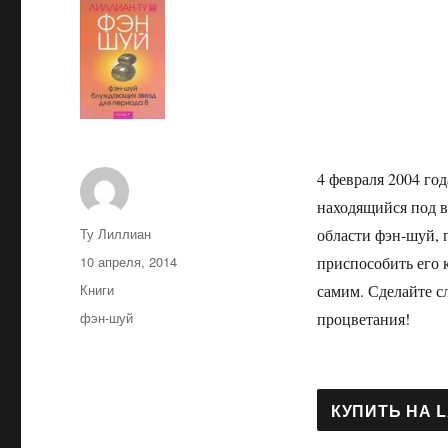
4 февраля 2004 го
находящийся под в
Автор
Ту Лиллиан
области фэн-шуй, 
Опубликовано
10 апреля, 2014
приспособить его 
Рубрики
Книги
самим. Сделайте с
Метки
фэн-шуй
процветания!