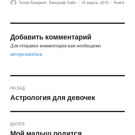
Автор
Опубликовано
Рубрики
Телер Бриджит, Банцхаф Хайо
10 марта, 2015
Книги
Добавить комментарий
Для отправки комментария вам необходимо
авторизоваться
.
Навигация
НАЗАД
по
Астрология для девочек
Предыдущая
запись:
записям
ДАЛЕЕ
Мой малыш родится
Следующая