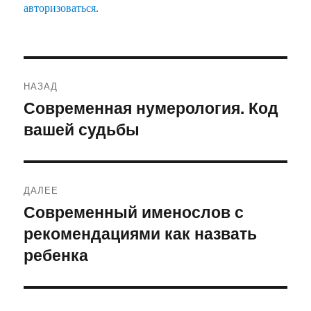
авторизоваться
.
Навигация
НАЗАД
по
Современная нумерология. Код
Предыдущая
вашей судьбы
запись:
записям
ДАЛЕЕ
Современный именослов с
Следующая
рекомендациями как назвать
запись:
ребенка