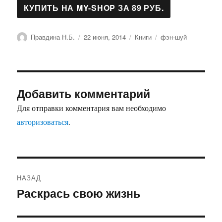
Автор
Опубликовано
Рубрики
Метки
Правдина Н.Б.
22 июня, 2014
Книги
фэн-шуй
Добавить комментарий
Для отправки комментария вам необходимо
авторизоваться
.
Навигация
НАЗАД
по
Раскрась свою жизнь
Предыдущая
запись:
записям