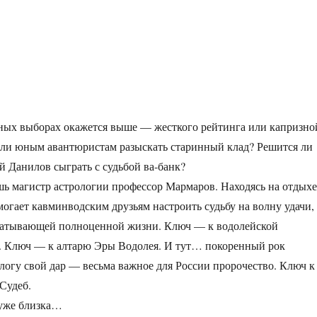
тных выборах окажется выше — жесткого рейтинга или капризно
 ли юным авантюристам разыскать старинный клад? Решится ли
 Данилов сыграть с судьбой ва-банк?
шь магистр астрологии профессор Мармаров. Находясь на отдыхе
могает кавминводским друзьям настроить судьбу на волну удачи,
хватывающей полноценной жизни. Ключ — к водолейской
и. Ключ — к алтарю Эры Водолея. И тут… покоренный рок
логу свой дар — весьма важное для России пророчество. Ключ к
Судеб.
 уже близка…