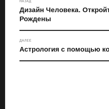
НАЗАД
по
Дизайн Человека. Открой
Предыдущая
запись:
записям
Рождены
ДАЛЕЕ
Астрология с помощью ко
Следующая
запись: