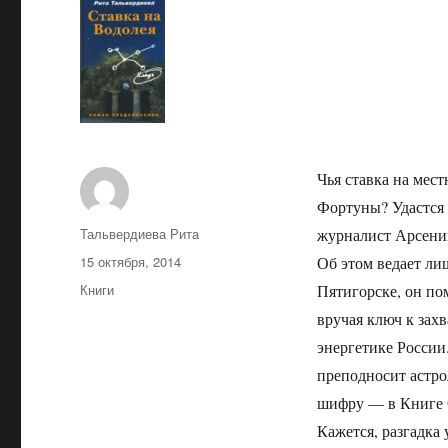
Чья ставка на мес
Фортуны? Удастся
Автор
Тальвердиева Рита
журналист Арсений
Опубликовано
15 октября, 2014
Об этом ведает ли
Рубрики
Книги
Пятигорске, он по
вручая ключ к за
энергетике Росси
преподносит астро
шифру — в Книге 
Кажется, разгадка