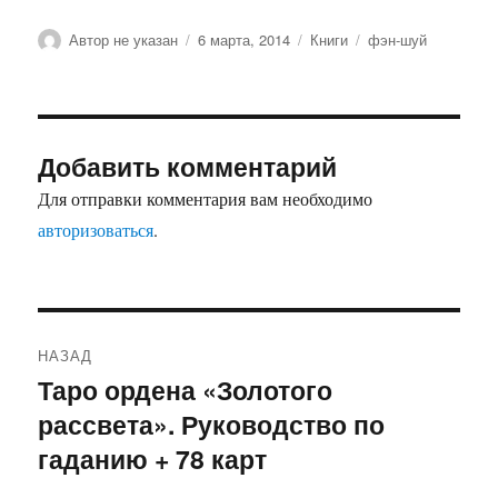
Автор
Опубликовано
Рубрики
Метки
Автор не указан
6 марта, 2014
Книги
фэн-шуй
Добавить комментарий
Для отправки комментария вам необходимо
авторизоваться
.
Навигация
НАЗАД
по
Таро ордена «Золотого
Предыдущая
рассвета». Руководство по
запись:
записям
гаданию + 78 карт