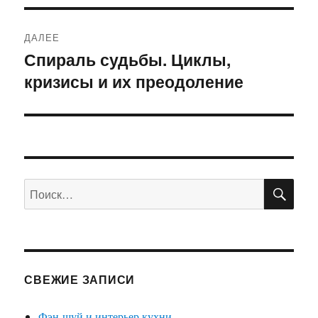
ДАЛЕЕ
Спираль судьбы. Циклы,
Следующая
кризисы и их преодоление
запись:
ПО
Искать:
СВЕЖИЕ ЗАПИСИ
Фэн-шуй и интерьер кухни