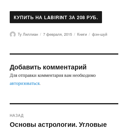
Автор
Опубликовано
Рубрики
Метки
Ту Лиллиан
7 февраля, 2015
Книги
фэн-шуй
Добавить комментарий
Для отправки комментария вам необходимо
авторизоваться
.
Навигация
НАЗАД
по
Основы астрологии. Угловые
Предыдущая