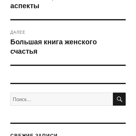
аспекты
запись:
записям
ДАЛЕЕ
Большая книга женского
Следующая
счастья
запись:
ПО
Искать:
СВЕЖИЕ ЗАПИСИ