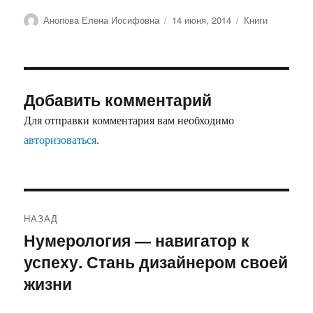
Автор
Опубликовано
Рубрики
Анопова Елена Иосифовна
14 июня, 2014
Книги
Добавить комментарий
Для отправки комментария вам необходимо
авторизоваться
.
Навигация
НАЗАД
по
Нумерология — навигатор к
Предыдущая
успеху. Стань дизайнером своей
запись:
записям
жизни