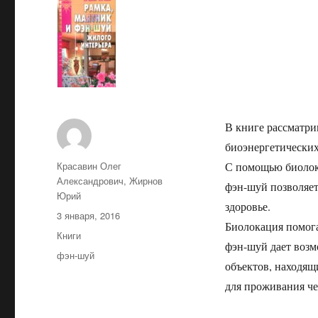
В книге рассматри
биоэнергетических
Автор
Красавин Олег
С помощью биолок
Александрович, Жирнов
фэн-шуй позволяет
Юрий
здоровье.
Опубликовано
3 января, 2016
Биолокация помог
Рубрики
Книги
фэн-шуй дает возм
Метки
фэн-шуй
объектов, находящ
для проживания че