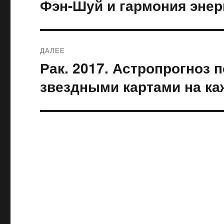
Фэн-Шуй и гармония энер
Предыдущая
запись:
записям
ДАЛЕЕ
Рак. 2017. Астропрогноз
Следующая
запись:
звездными картами на к