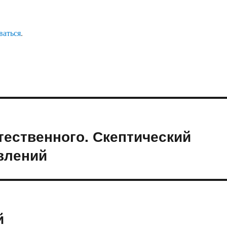
ваться
.
тественного. Скептический
влений
й