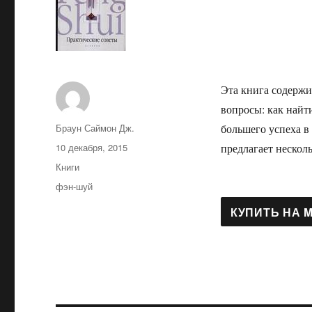
Эта книга содержи
вопросы: как найт
Автор
Браун Саймон Дж.
большего успеха в
Опубликовано
10 декабря, 2015
предлагает неско
Рубрики
Книги
Метки
фэн-шуй