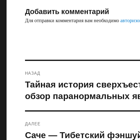
Добавить комментарий
Для отправки комментария вам необходимо
авторизо
Навигация
НАЗАД
по
Тайная история сверхъес
Предыдущая
запись:
записям
обзор паранормальных я
ДАЛЕЕ
Саче — Тибетский фэншу
Следующая