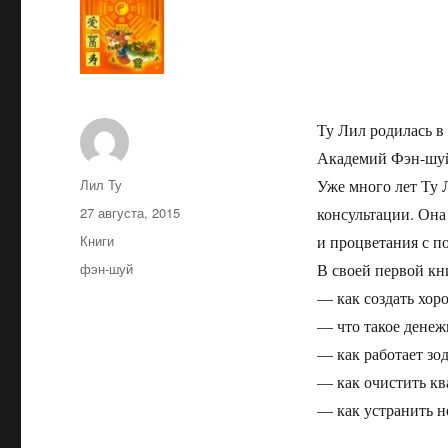
Ту Лил родилась в
Академий Фэн-шуй.
Автор
Лил Ту
Уже много лет Ту 
Опубликовано
27 августа, 2015
консультации. Она
Рубрики
Книги
и процветания с 
Метки
фэн-шуй
В своей первой кн
— как создать хор
— что такое денеж
— как работает зо
— как очистить кв
— как устранить н