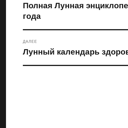
по
Полная Лунная энциклопе
Предыдущая
запись:
записям
года
ДАЛЕЕ
Лунный календарь здоров
Следующая
запись: