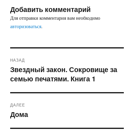
Добавить комментарий
Для отправки комментария вам необходимо
авторизоваться
.
Навигация
НАЗАД
по
Звездный закон. Сокровище за
Предыдущая
семью печатями. Книга 1
запись:
записям
ДАЛЕЕ
Дома
Следующая
запись: