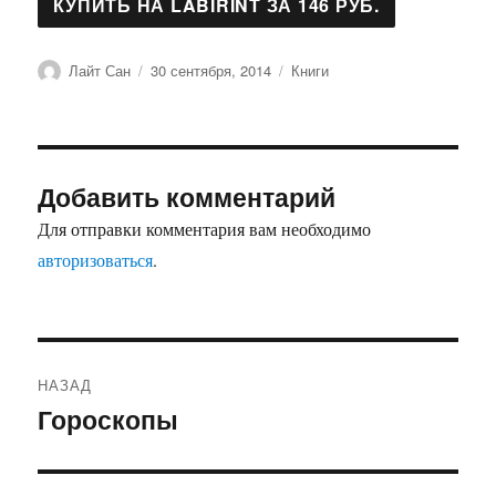
Автор
Опубликовано
Рубрики
Лайт Сан
30 сентября, 2014
Книги
Добавить комментарий
Для отправки комментария вам необходимо
авторизоваться
.
Навигация
НАЗАД
по
Гороскопы
Предыдущая
запись:
записям