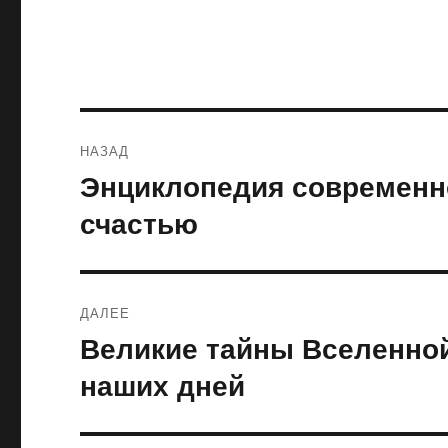
Навигация
НАЗАД
по
Энциклопедия современн
Предыдущая
запись:
записям
счастью
ДАЛЕЕ
Великие тайны Вселенной
Следующая
запись:
наших дней