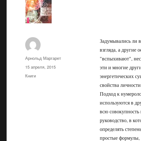
Задумывались ли в
взгляда, а другие
Автор
Арнольд Маргарет
"вспыхивают", нес
Опубликовано
15 апреля, 2015
эти и многие друг
Рубрики
Книги
энергетических с
свойства личности
Подход к нумероло
используются в др
всю совокупность 
руководство, в ко
определять степен
простые формулы,