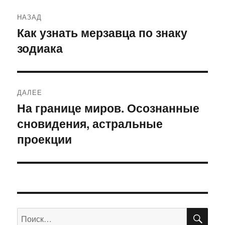
Навигация
НАЗАД
по
Как узнать мерзавца по знаку
Предыдущая
зодиака
запись:
записям
ДАЛЕЕ
На границе миров. Осознанные
Следующая
сновидения, астральные
запись:
проекции
ПО
Искать: