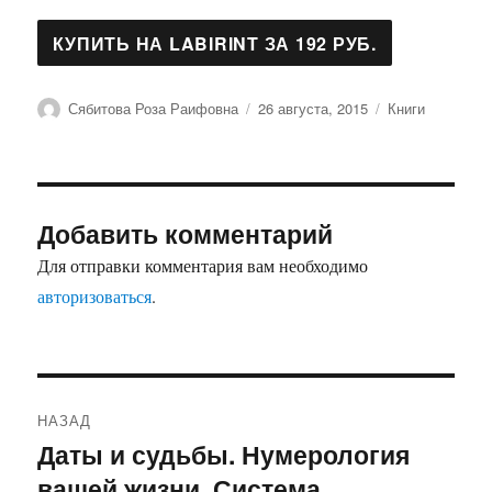
Автор
Опубликовано
Рубрики
Сябитова Роза Раифовна
26 августа, 2015
Книги
Добавить комментарий
Для отправки комментария вам необходимо
авторизоваться
.
Навигация
НАЗАД
по
Даты и судьбы. Нумерология
Предыдущая
вашей жизни. Система
запись: