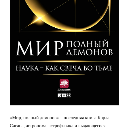
«Мир, полный демонов» – последняя книга Карла
Сагана, астронома, астрофизика и выдающегося