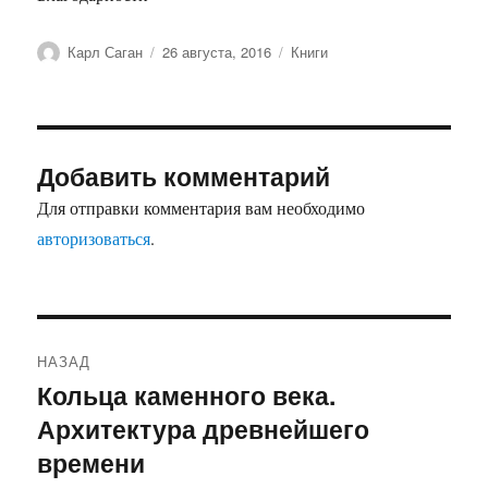
Автор
Опубликовано
Рубрики
Карл Саган
26 августа, 2016
Книги
Добавить комментарий
Для отправки комментария вам необходимо
авторизоваться
.
Навигация
НАЗАД
по
Кольца каменного века.
Предыдущая
Архитектура древнейшего
запись:
записям
времени