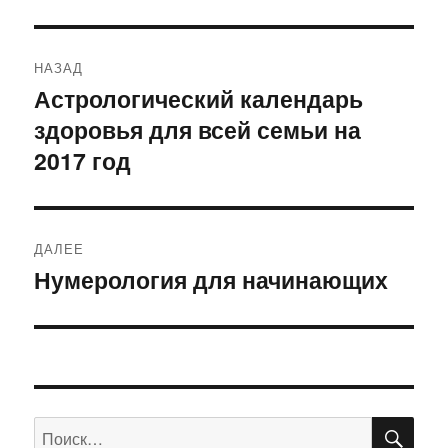
Навигация
НАЗАД
по
Астрологический календарь
Предыдущая
здоровья для всей семьи на
запись:
записям
2017 год
ДАЛЕЕ
Нумерология для начинающих
Следующая
запись:
ПО
Искать: