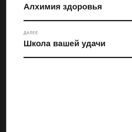
по
Алхимия здоровья
Предыдущая
запись:
записям
ДАЛЕЕ
Школа вашей удачи
Следующая
запись: