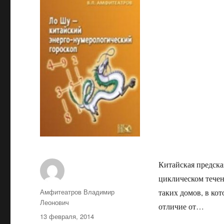
Китайская предска
циклическом течен
Автор
Амфитеатров Владимир
таких домов, в кот
Леонович
отличие от…
Опубликовано
13 февраля, 2014