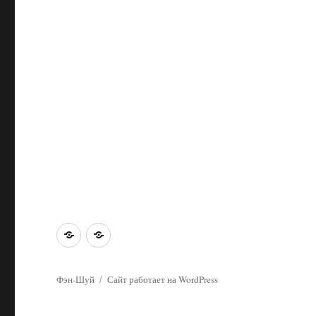
Главная
Об
этом
сайте
Фэн-Шуй
Сайт работает на WordPress