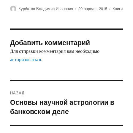
Автор
Опубликовано
Рубрики
Курбатов Владимир Иванович
29 апреля, 2015
Книги
Добавить комментарий
Для отправки комментария вам необходимо
авторизоваться
.
Навигация
НАЗАД
по
Основы научной астрологии в
Предыдущая
банковском деле
запись:
записям