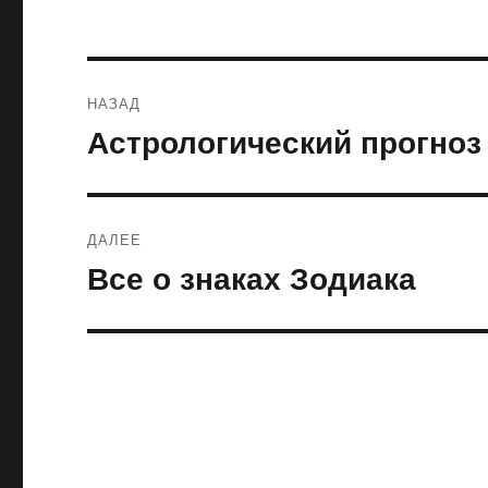
Навигация
НАЗАД
по
Астрологический прогноз 
Предыдущая
запись:
записям
ДАЛЕЕ
Все о знаках Зодиака
Следующая
запись: