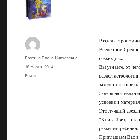
Раздел астрономии
Вселенной Среднев
Автор
Бахтина Елена Николаевна
созвездиях.
Опубликовано
18 марта, 2014
Вы узнаете, от чег
Рубрики
Книги
раздел астрологии
захочет повторить
Завершают издание
усвоении материал
Это лучший звездн
"Книга Звёзд" ста
развитии ребенка.
Приглашаем Вас в