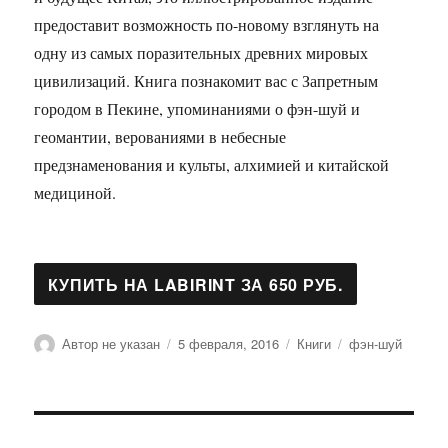
предоставит возможность по-новому взглянуть на
одну из самых поразительных древних мировых
цивилизаций. Книга познакомит вас с Запретным
городом в Пекине, упоминаниями о фэн-шуй и
геомантии, верованиями в небесные
предзнаменования и культы, алхимией и китайской
медициной.
Автор
Опубликовано
Рубрики
Метки
Автор не указан
5 февраля, 2016
Книги
фэн-шуй