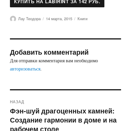
Автор
Опубликовано
Рубрики
Лау Теодора
14 марта, 2015
Книги
Добавить комментарий
Для отправки комментария вам необходимо
авторизоваться
.
Навигация
НАЗАД
по
Фэн-шуй драгоценных камней:
Предыдущая
Создание гармонии в доме и на
запись:
записям
рабочем столе