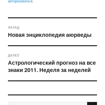
авторизоваться
.
Навигация
НАЗАД
по
Новая энциклопедия аюрведы
Предыдущая
запись:
записям
ДАЛЕЕ
Астрологический прогноз на все
Следующая
знаки 2011. Неделя за неделей
запись:
ПО
Искать: