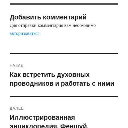
Добавить комментарий
Для отправки комментария вам необходимо
авторизоваться
.
Навигация
НАЗАД
по
Как встретить духовных
Предыдущая
проводников и работать с ними
запись:
записям
ДАЛЕЕ
Иллюстрированная
Следующая
энциклопедия. Феншуй.
запись: