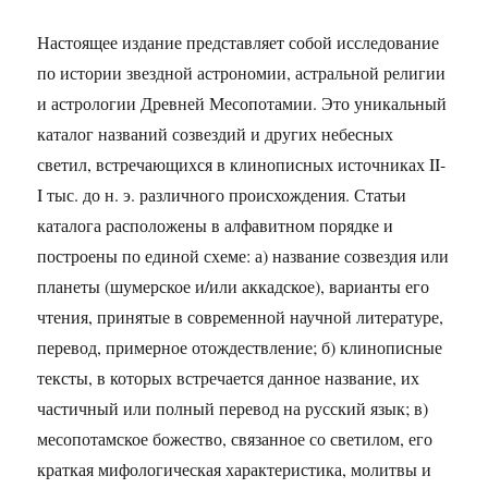
Настоящее издание представляет собой исследование
по истории звездной астрономии, астральной религии
и астрологии Древней Месопотамии. Это уникальный
каталог названий созвездий и других небесных
светил, встречающихся в клинописных источниках II-
I тыс. до н. э. различного происхождения. Статьи
каталога расположены в алфавитном порядке и
построены по единой схеме: а) название созвездия или
планеты (шумерское и/или аккадское), варианты его
чтения, принятые в современной научной литературе,
перевод, примерное отождествление; б) клинописные
тексты, в которых встречается данное название, их
частичный или полный перевод на русский язык; в)
месопотамское божество, связанное со светилом, его
краткая мифологическая характеристика, молитвы и