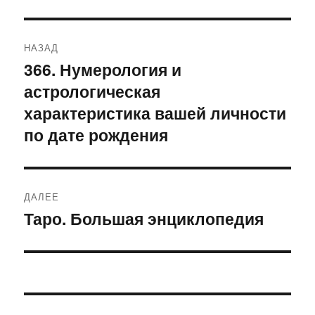
Навигация
НАЗАД
по
366. Нумерология и
Предыдущая
астрологическая
запись:
записям
характеристика вашей личности
по дате рождения
ДАЛЕЕ
Таро. Большая энциклопедия
Следующая
запись: