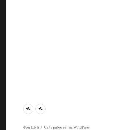
Главная
Об
этом
сайте
Фэн-Шуй
Сайт работает на WordPress