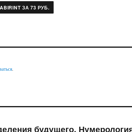
ваться
.
деления будущего. Нумерологи