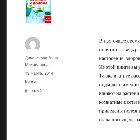
В настоящее время
понятно — ведь ра
Автор
Диченскова Анна
настроение, здоров
Михайловна
Из этой книги вы 
Опубликовано
19 марта, 2014
Также в книге расс
Рубрики
Книги
подходить именно в
Метки
фэн-шуй
влияют на растения
комнатные цветы и
приведены полезны
глава посвящена з