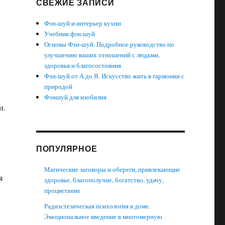
СВЕЖИЕ ЗАПИСИ
Фэн-шуй и интерьер кухни
Учебник фэн-шуй
Основы Фэн-шуй. Подробное руководство по
улучшению ваших отношений с людьми,
здоровья и благосостояния
Фэн-шуй от А до Я. Искусство жить в гармонии с
природой
Фэншуй для изобилия
и.
ПОПУЛЯРНОЕ
Магические заговоры и обереги, привлекающие
я
здоровье, благополучие, богатство, удачу,
процветание
Радиэстезическая психология в доме.
Эмоциональное введение в многомерную