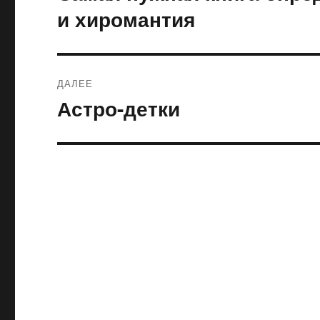
запись:
записям
и хиромантия
ДАЛЕЕ
Астро-детки
Следующая
запись: